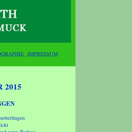
OGRAPHIE
IMPRESSUM
 2015
NGEN
etterlingen
ückt
und roten Perlen).