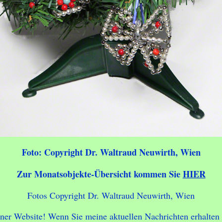
Foto: Copyright Dr. Waltraud Neuwirth, Wien
Zur Monatsobjekte-Übersicht kommen Sie
HIER
Fotos Copyright Dr. Waltraud Neuwirth, Wien
iner Website! Wenn Sie meine aktuellen Nachrichten erhalten w