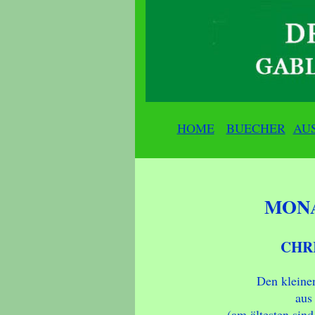
HOME
BUECHER
AU
MONA
CHR
Den kleine
aus
(am ältesten sind