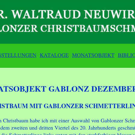
SSTELLUNGEN
KATALOGE
MONATSOBJEKT
BIBLI
TSOBJEKT GABLONZ DEZEMBER
ISTBAUM MIT GABLONZER SCHMETTERLI
n Christbaum habe ich mit einer Auswahl von Gablonzer Schm
 dem zweiten und dritten Viertel des 20. Jahrhunderts geschm
 die Schmetterlinge links unten mit den starkfarbigen blauen 